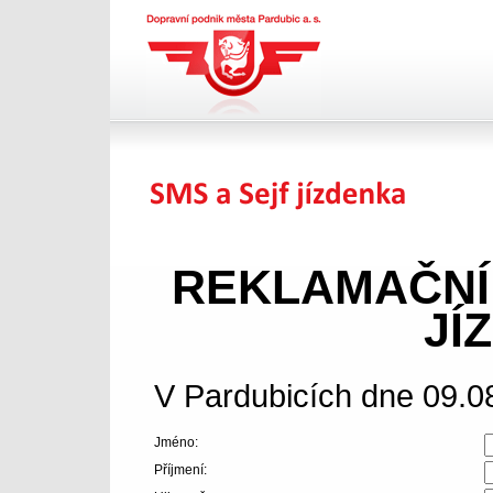
Dopravní podnik města
Pardubic a.s.
SMS jízdenka
REKLAMAČNÍ
JÍ
V Pardubicích dne 09.0
Jméno:
Příjmení: