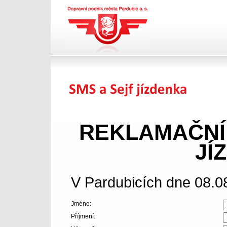
Dopravní podnik města
Pardubic a.s.
SMS jízdenka
REKLAMAČNÍ
JÍ
V Pardubicích dne 08.0
Jméno:
Příjmení: