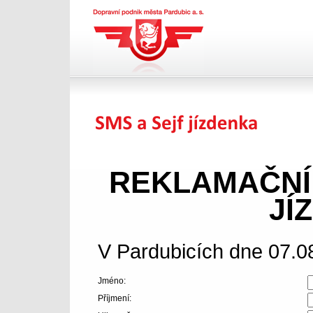
Dopravní podnik města
Pardubic a.s.
SMS jízdenka
REKLAMAČNÍ
JÍ
V Pardubicích dne 07.0
Jméno:
Příjmení: