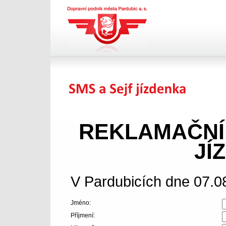
Dopravní podnik města
Pardubic a.s.
SMS jízdenka
REKLAMAČNÍ
JÍ
V Pardubicích dne 07.0
Jméno:
Příjmení: