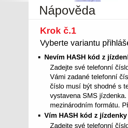
Nápověda
Krok č.1
Vyberte variantu přihláš
Nevím HASH kód z jízden
Zadejte své telefonní čís
Vámi zadané telefonní čí
číslo musí být shodné s t
vystavena SMS jízdenka. 
mezinárodním formátu. Př
Vím HASH kód z jízdenky
Zadejte své telefonní čí