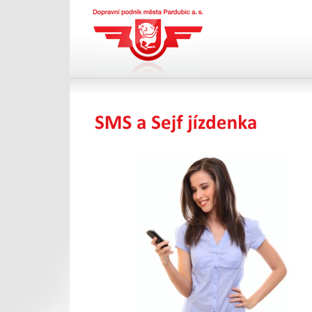
Dopravní podnik města
Pardubic a.s.
SMS jízdenka
Portál pro vystavení daňového dokladu DP
města Pardubic a.s.