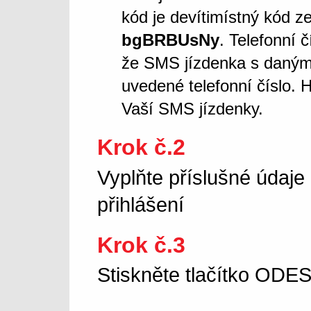
kód je devítimístný kód z
bgBRBUsNy
. Telefonní 
že SMS jízdenka s daný
uvedené telefonní číslo. 
Vaší SMS jízdenky.
Krok č.2
Vyplňte příslušné údaje
přihlášení
Krok č.3
Stiskněte tlačítko OD