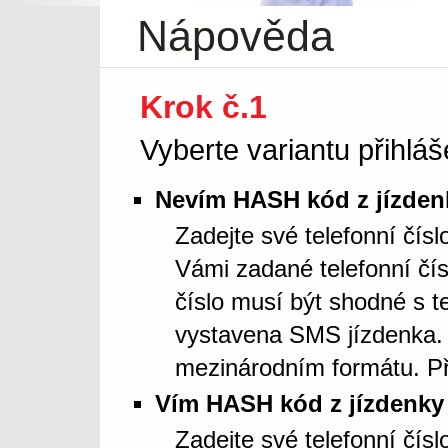
Nápověda
Krok č.1
Vyberte variantu přihláš
Nevím HASH kód z jízden
Zadejte své telefonní čís
Vámi zadané telefonní čí
číslo musí být shodné s t
vystavena SMS jízdenka. 
mezinárodním formátu. Př
Vím HASH kód z jízdenky
Zadejte své telefonní čí