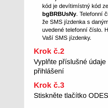
kód je devítimístný kód z
bgBRBUsNy
. Telefonní 
že SMS jízdenka s daný
uvedené telefonní číslo. 
Vaší SMS jízdenky.
Krok č.2
Vyplňte příslušné údaje
přihlášení
Krok č.3
Stiskněte tlačítko OD