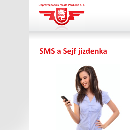
Dopravní podnik města
Pardubic a.s.
SMS jízdenka
Portál pro vystavení daňového dokladu DP
města Pardubic a.s.