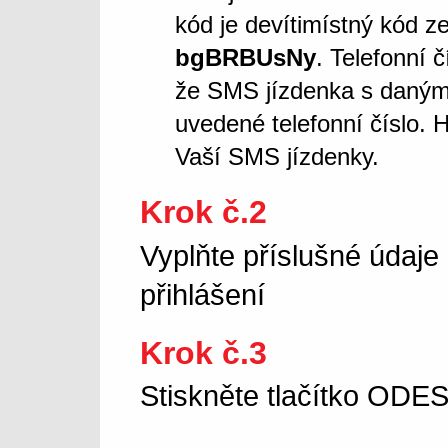
kód je devítimístný kód z
bgBRBUsNy
. Telefonní 
že SMS jízdenka s daný
uvedené telefonní číslo. 
Vaší SMS jízdenky.
Krok č.2
Vyplňte příslušné údaje
přihlášení
Krok č.3
Stiskněte tlačítko OD