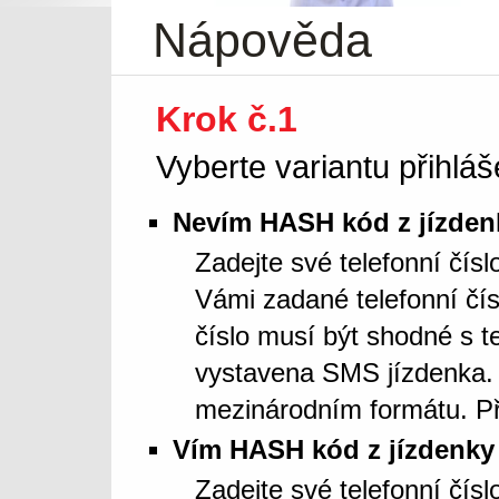
Nápověda
Krok č.1
Vyberte variantu přihláš
Nevím HASH kód z jízden
Zadejte své telefonní čís
Vámi zadané telefonní čí
číslo musí být shodné s t
vystavena SMS jízdenka. 
mezinárodním formátu. Př
Vím HASH kód z jízdenky
Zadejte své telefonní čí