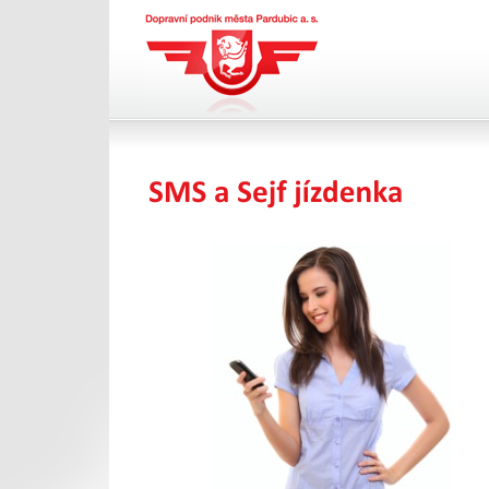
Dopravní podnik města
Pardubic a.s.
SMS jízdenka
Portál pro vystavení daňového dokladu DP
města Pardubic a.s.